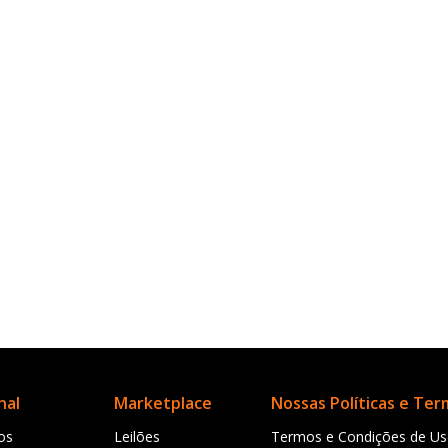
nal
Marketplace
Nossas Políticas e Te
os
Leilões
Termos e Condições de U