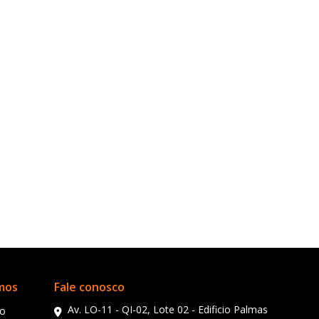
rmos
Fale conosco
Av. LO-11 - QI-02, Lote 02 - Edificio Palmas
so