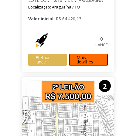
LOTE COM 1.610 M2 EM ARAGUAÍNA
Localização: Araguaína / TO
Valor inicial:
R$ 64.420,13
0
LANCE
Efetuar
Mais
lance
detalhes
2