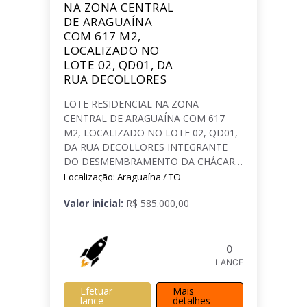
NA ZONA CENTRAL
DE ARAGUAÍNA
COM 617 M2,
LOCALIZADO NO
LOTE 02, QD01, DA
RUA DECOLLORES
LOTE RESIDENCIAL NA ZONA
CENTRAL DE ARAGUAÍNA COM 617
M2, LOCALIZADO NO LOTE 02, QD01,
DA RUA DECOLLORES INTEGRANTE
DO DESMEMBRAMENTO DA CHÁCARA
Nº 19.
Localização: Araguaína / TO
Valor inicial:
R$ 585.000,00
0
LANCE
Efetuar
Mais
lance
detalhes