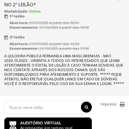
NO 2º LEILÃO*
Modalidade:
Online
1º leilão
Abertura:
03/07/2025 a partir das 00:01
Encerramento:
31/10/2025 a partir das 16:00
2º leilão
Abertura:
31/07/2025 a partir das 16:04
Encerramento:
31/10/2025 a partir das 17:00
A LEILOEIRA PÚBLICA FERNANDA LIMA MASCARENHAS - MAT.
2020.10.0023 - ORIENTA A TODOS OS INTERESSADOS QUE LEIAM
ATENTAMENTE O EDITAL DE LEILÃO E CASO TENHAM DÚVIDAS QUE
NOS CONTATE ATRAVÉS DOS NOSSOS CANAIS QUE SÃO
DISPONIBILIZADOS PARA ATENDIMENTO E SUPORTE. ***** FIQUE
ATENTO, NÃO EFETUE QUALQUER LANCE EM CASO DE DÚVIDAS.
VOCÊ É O RESPONSÁVEL PELO USO DA SUA SENHA E LOGIN. *****
Imprimir
AUDITÓRIO VIRTUAL
Acompanhe em tempo real