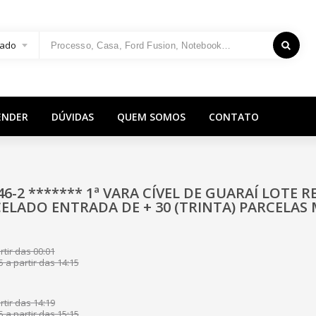
ado
ENDER
DÚVIDAS
QUEM SOMOS
CONTATO
46-2 ******* 1ª VARA CÍVEL DE GUARAÍ LOTE
LADO ENTRADA DE + 30 (TRINTA) PARCELAS M
tir das 00:01
 a partir das 14:15
tir das 14:19
 a partir das 15:15