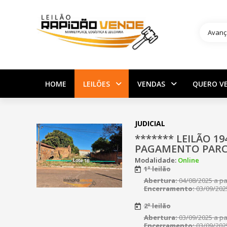
Avanç
HOME
LEILÕES
VENDAS
QUERO V
JUDICIAL
******* LEILÃO 19
PAGAMENTO PARCE
Modalidade:
Online
1º leilão
Abertura:
04/08/2025 a par
Encerramento:
03/09/2025
2º leilão
Abertura:
03/09/2025 a par
Encerramento:
03/09/2025