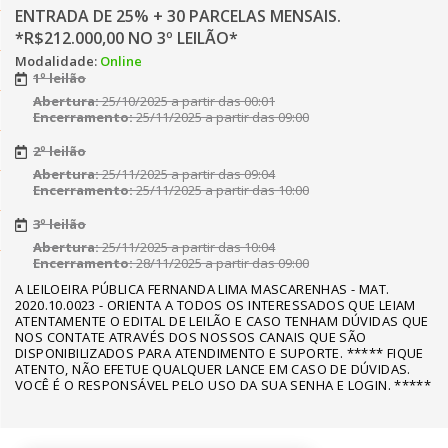
ENTRADA DE 25% + 30 PARCELAS MENSAIS.
*R$212.000,00 NO 3º LEILÃO*
Modalidade:
Online
1º leilão
Abertura:
25/10/2025 a partir das 00:01
Encerramento:
25/11/2025 a partir das 09:00
2º leilão
Abertura:
25/11/2025 a partir das 09:04
Encerramento:
25/11/2025 a partir das 10:00
3º leilão
Abertura:
25/11/2025 a partir das 10:04
Encerramento:
28/11/2025 a partir das 09:00
A LEILOEIRA PÚBLICA FERNANDA LIMA MASCARENHAS - MAT.
2020.10.0023 - ORIENTA A TODOS OS INTERESSADOS QUE LEIAM
ATENTAMENTE O EDITAL DE LEILÃO E CASO TENHAM DÚVIDAS QUE
NOS CONTATE ATRAVÉS DOS NOSSOS CANAIS QUE SÃO
DISPONIBILIZADOS PARA ATENDIMENTO E SUPORTE. ***** FIQUE
ATENTO, NÃO EFETUE QUALQUER LANCE EM CASO DE DÚVIDAS.
VOCÊ É O RESPONSÁVEL PELO USO DA SUA SENHA E LOGIN. *****