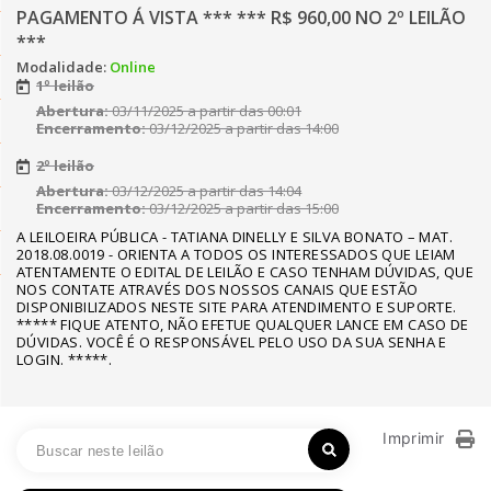
PAGAMENTO Á VISTA *** *** R$ 960,00 NO 2º LEILÃO
***
Modalidade:
Online
1º leilão
Abertura:
03/11/2025 a partir das 00:01
Encerramento:
03/12/2025 a partir das 14:00
2º leilão
Abertura:
03/12/2025 a partir das 14:04
Encerramento:
03/12/2025 a partir das 15:00
A LEILOEIRA PÚBLICA - TATIANA DINELLY E SILVA BONATO – MAT.
2018.08.0019 - ORIENTA A TODOS OS INTERESSADOS QUE LEIAM
ATENTAMENTE O EDITAL DE LEILÃO E CASO TENHAM DÚVIDAS, QUE
NOS CONTATE ATRAVÉS DOS NOSSOS CANAIS QUE ESTÃO
DISPONIBILIZADOS NESTE SITE PARA ATENDIMENTO E SUPORTE.
***** FIQUE ATENTO, NÃO EFETUE QUALQUER LANCE EM CASO DE
DÚVIDAS. VOCÊ É O RESPONSÁVEL PELO USO DA SUA SENHA E
LOGIN. *****.
Imprimir