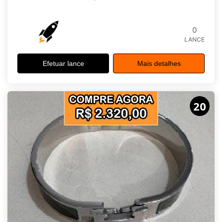
0
LANCE
Efetuar lance
Mais detalhes
20