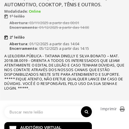
AUTOMOTIVO, COOKTOP, TÊNIS E OUTROS.
Modalidade:
Online
1º leilão
Abertura:
03/11/2025 a partir das 00:01
Encerramento:
01/12/2025 a partir das 14:00
2º leilão
Abertura:
01/12/2025 a partir das 14:04
Encerramento:
05/12/2025 a partir das 14:15
A LEILOEIRA PÚBLICA - TATIANA DINELLY E SILVA BONATO – MAT.
2018.08.0019 - ORIENTA A TODOS OS INTERESSADOS QUE LEIAM
ATENTAMENTE O EDITAL DE LEILÃO E CASO TENHAM DÚVIDAS, QUE
NOS CONTATE ATRAVÉS DOS NOSSOS CANAIS QUE ESTÃO
DISPONIBILIZADOS NESTE SITE PARA ATENDIMENTO E SUPORTE.
***** FIQUE ATENTO, NÃO EFETUE QUALQUER LANCE EM CASO DE
DÚVIDAS. VOCÊ É O RESPONSÁVEL PELO USO DA SUA SENHA E
LOGIN. *****.
Imprimir
AUDITÓRIO VIRTUAL