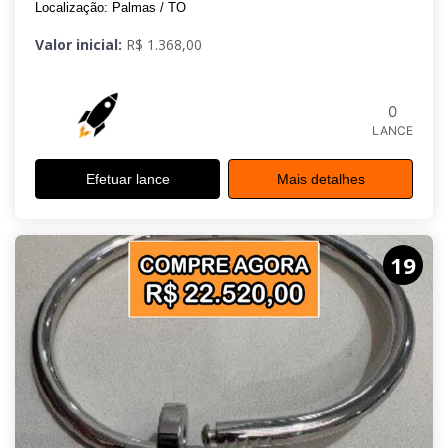
PESO 0.5G.
Localização: Palmas / TO
Valor inicial:
R$ 1.368,00
0
LANCE
Efetuar lance
Mais detalhes
19