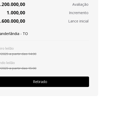
.200.000,00
Avaliação
1.000,00
Incremento
.600.000,00
Lance inicial
anderlândia - TO
iro leilão
/2025 a partir das 14:00
do leilão
/2025 a partir das 15:00
Retirado