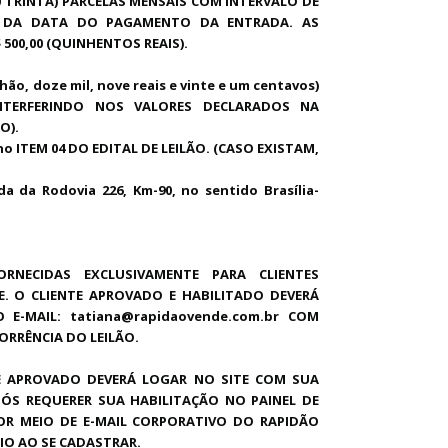
 TRINTA) PARCELAS MENSAIS COM INTERVALO DE
R DA DATA DO PAGAMENTO DA ENTRADA. AS
500,00 (QUINHENTOS REAIS).
ão, doze mil, nove reais e vinte e um
centavos)
 INTERFERINDO NOS VALORES DECLARADOS NA
O).
o ITEM 04 DO EDITAL DE LEILÃO. (CASO EXISTAM,
 da Rodovia 226, Km-90, no sentido Brasília-
.
RNECIDAS EXCLUSIVAMENTE PARA CLIENTES
. O CLIENTE APROVADO E HABILITADO DEVERÁ
 E-MAIL: tatiana@rapidaovende.com.br COM
ORRÊNCIA DO LEILÃO.
E APROVADO DEVERÁ LOGAR NO SITE COM SUA
PÓS REQUERER SUA HABILITAÇÃO NO PAINEL DE
OR MEIO DE E-MAIL CORPORATIVO DO RAPIDÃO
IO AO SE CADASTRAR.