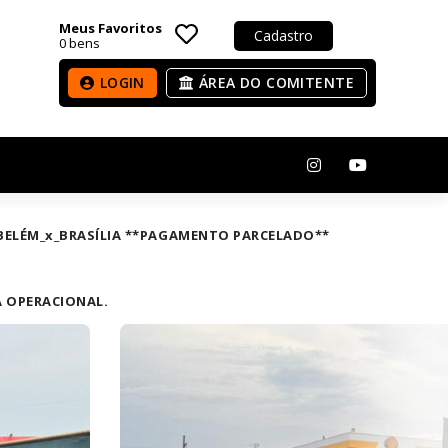
Meus Favoritos
Cadastro
0
bens
LOGIN
ÁREA DO COMITENTE
A BELÉM_x_BRASÍLIA **PAGAMENTO PARCELADO**
A OPERACIONAL.