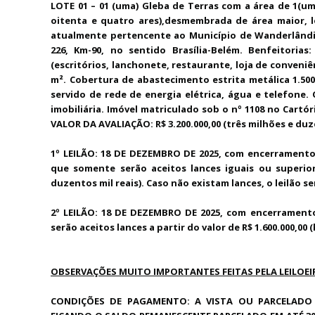
LOTE 01 – 01 (uma) Gleba de Terras com a área de 1(um)
oitenta e quatro ares),desmembrada de área maior, l
atualmente pertencente ao Município de Wanderlândi
226, Km-90, no sentido Brasília-Belém. Benfeitoria
(escritórios, lanchonete, restaurante, loja de conveniê
m². Cobertura de abastecimento estrita metálica 1.500
servido de rede de energia elétrica, água e telefone.
imobiliária. Imóvel matriculado sob o nº 1108 no Cartó
VALOR DA AVALIAÇÃO: R$ 3.200.000,00 (três milhões e duze
1º LEILÃO: 18 DE DEZEMBRO DE 2025, com encerramento à
que somente serão aceitos lances iguais ou superiore
duzentos mil reais). Caso não existam lances, o leilão se
2º LEILÃO: 18 DE DEZEMBRO DE 2025, com encerramento à
serão aceitos lances a partir do valor de R$ 1.600.000,00 
OBSERVAÇÕES MUITO IMPORTANTES FEITAS PELA LEILOEI
CONDIÇÕES DE PAGAMENTO: A VISTA OU PARCELADO