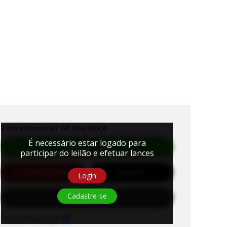
Tem interesse? Dê seu lance
É necessário estar logado para
Efetuar Lance
participar do leilão e efetuar lances
Lance
Automático
Auditório
Login
Cadastre-se
Solicitar Habilitação
Sons de notificação