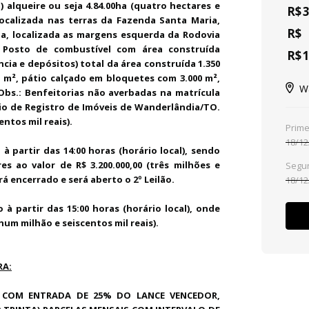
 alqueire ou seja 4.84.00ha (quatro hectares e
R$
3
ocalizada nas terras da Fazenda Santa Maria,
R$
a, localizada as margens esquerda da Rodovia
s: Posto de combustível com área construída
R$
1
ncia e depósitos) total da área construída 1.350
 m², pátio calçado em bloquetes com 3.000 m²,
W
 Obs.: Benfeitorias não averbadas na matrícula
rio de Registro de Imóveis de Wanderlândia/TO.
ntos mil reais).
Prime
18/12
 partir das 14:00 horas (horário local), sendo
s ao valor de R$ 3.200.000,00 (três milhões e
Segun
rá encerrado e será aberto o 2º Leilão.
18/12
 partir das 15:00 horas (horário local), onde
(hum milhão e seiscentos mil reais).
RA:
 COM ENTRADA DE 25% DO LANCE VENCEDOR,