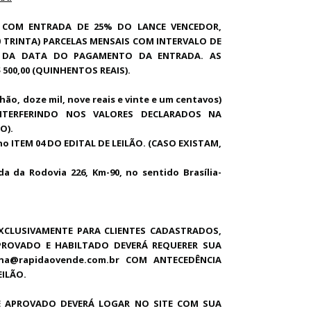
 COM ENTRADA DE 25% DO LANCE VENCEDOR,
 TRINTA) PARCELAS MENSAIS COM INTERVALO DE
R DA DATA DO PAGAMENTO DA ENTRADA. AS
500,00 (QUINHENTOS REAIS).
ão, doze mil, nove reais e vinte e um
centavos)
 INTERFERINDO NOS VALORES DECLARADOS NA
O).
o ITEM 04 DO EDITAL DE LEILÃO. (CASO EXISTAM,
 da Rodovia 226, Km-90, no sentido Brasília-
XCLUSIVAMENTE PARA CLIENTES CADASTRADOS,
APROVADO E HABILTADO DEVERÁ REQUERER SUA
ana@rapidaovende.com.br COM ANTECEDÊNCIA
EILÃO.
E APROVADO DEVERÁ LOGAR NO SITE COM SUA