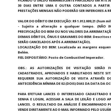
FICANDO O SALDO REMANESCENTE PARCELADO EM ATÉ 30
30 DIAS ENTRE UMA E OUTRA CONTADOS A PARTI
PRESTAÇÕES MENSAIS NÃO PODERÃO SER INFERIORES A R$ 
VALOR DO DÉBITO EM EXECUÇÃO: R$ 1.012.009,21 (hum milh
- Sujeito a alteração a qualquer tempo. (NÃO
PRECIFICAÇÃO DO BEM OU NOS VALORES DA ARREMATAÇÃ
DEMAIS DÉBITOS, ÔNUS E GRAVAMES DO BEM: Descritos n
SERÃO CANCELADOS APÓS A ARREMATAÇÃO).
LOCALIZAÇÃO DO BEM: Localizada as margens esquerda
Belém.
FIEL DEPOSITÁRIO: Posto de Combustível Imperador
OBS.: AS AUTORIZAÇÕES DE VISITAÇÃO SERÃO FO
CADASTRADOS, APROVADOS E HABILITADOS NESTE SITE
REQUERER SUA AUTORIZAÇÃO DE VISITA ATRAVÉS DO
ANTECEDÊNCIA MÍNIMA DE 02 (DOIS) DIAS DA DATA DA OC
PARA EFETUAR LANCES O INTERESSADO CADASTRADO 
SENHA E LOGIN, ACESSAR A SALA DE LEILÃO E LOGO A
LANCES. O RESULTADO DA ANÁLISE É ENCAMINHADO P
VENDE DIRETAMENTE AO E-MAIL INFORMADO PELO USUÁR