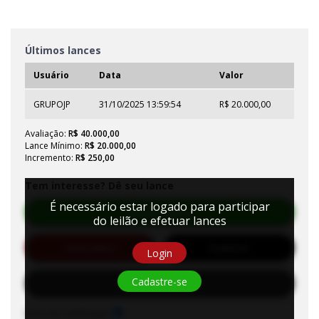
Últimos lances
Usuário
Data
Valor
GRUPOJP
31/10/2025 13:59:54
R$ 20.000,00
Avaliação:
R$ 40.000,00
Lance Mínimo:
R$ 20.000,00
Incremento:
R$ 250,00
Tem interesse? Dê seu lance
É necessário estar logado para participar
Efetuar Lance
do leilão e efetuar lances
Automático
Auditório
Login
Cadastre-se
Solicitar Habilitação
Sons de notificação