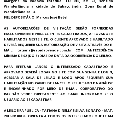
margens da Rodovia Estadual TO 010, KM 23, sentido
Wanderlândia a cidade de Babaçulândia, Zona Rural de
Wanderlândia/TO.
FIEL DEPOSITÁRIO: Marcos José Betelli.
AS AUTORIZAÇÕES DE VISITAÇÃO SERÃO FORNECIDAS
EXCLUSIVAMENTE PARA CLIENTES CADASTRADOS, APROVADOS E
HABILITADOS NESTE SITE. O CLIENTE APROVADO E HABILTADO
DEVERÁ REQUERER SUA AUTORIZAÇÃO DE VISITA ATRAVÉS DO E-
MAIL: tatiana@rapidaovende.com.br COM ANTECEDÊNCIA
MÍNIMA DE 02 (DOIS) DIAS DA DATA DA OCORRÊNCIA DO LEILÃO.
PARA EFETUAR LANCES O INTERESSADO CADASTRADO E
APROVADO DEVERÁ LOGAR NO SITE COM SUA SENHA E LOGIN,
ACESSAR A SALA DE LEILÃO E LOGO APÓS REQUERER SUA
HABILITAÇÃO NO PAINEL DE LANCES. O RESULTADO DA ANÁLISE
É ENCAMINHADO POR MEIO DE E-MAIL CORPORATIVO DO
RAPIDÃO VENDE DIRETAMENTE AO E-MAIL INFORMADO PELO
USUÁRIO AO SE CADASTRAR.
A LEILOEIRA PÚBLICA - TATIANA DINELLY E SILVA BONATO – MAT.
2018.08.0019 - ORIENTA A TODOS OS INTERESSADOS QUE LEIAM