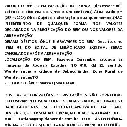
VALOR DO DÉBITO EM EXECUÇÃO: R$ 17.078,21 (dezessete mil,
setenta e oito reais e vinte e um centavos) Atualizado em
(25/11/2024) Obs.: Sujeito a alteração a qualquer tempo.(NÃO
INTERFERINDO DE QUALQUER FORMA NOS VALORES
DECLARADOS NA PRECIFICAÇÃO DO BEM OU NOS VALORES DA
ARREMATAÇÃO).
DEMAIS DÉBITOS, ÔNUS E GRAVAMES DO BEM: Descritos no
ITEM 04 DO EDITAL DE LEILÃO.(CASO EXISTAM, SERÃO
CANCELADOS APÓS A ARREMATAÇÃO).
LOCALIZAÇÃO DO BEM: Fazenda Cerrambo, situada às
margens da Rodovia Estadual TO 010, KM 23, sentido
Wanderlândia a cidade de Babaçulândia, Zona Rural de
Wanderlândia/TO.
FIEL DEPOSITÁRIO: Marcos José Betelli.
OBS.: AS AUTORIZAÇÕES DE VISITAÇÃO SERÃO FORNECIDAS
EXCLUSIVAMENTE PARA CLIENTES CADASTRADOS, APROVADOS E
HABILITADOS NESTE SITE. O CLIENTE APROVADO E HABILITADO
DEVERÁ REQUERER SUA AUTORIZAÇÃO DE VISITA ATRAVÉS DO E-
MAIL: tatiana@rapidaovende.com.br COM ANTECEDÊNCIA
MÍNIMA DE 02 (DOIS) DIAS DA DATA DA OCORRÊNCIA DO LEILÃO.