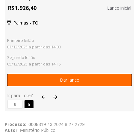
R$
1.926,40
Lance inicial
Palmas - TO
Primeiro leilão
01/12/2025 a partir das 14:00
Segundo leilão
05/12/2025 a partir das 14:15
Dar lance
Ir para Lote?
Ir
Processo:
Autor:
Ministério Público