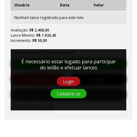
Usuário
Data
Valor
Nenhum lance registrado para este lote.
Avaliação:
R$ 2.408,00
Lance Mínimo:
R$ 1.926,40
Incremento:
R$ 50,00
Tem interesse? Dê seu lance
É necessário estar logado para participar
Efetuar Lance
do leilão e efetuar lances
Automático
Auditório
Login
Cadastre-se
Solicitar Habilitação
Sons de notificação