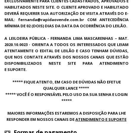
EXCLUSIVAMENTE PARA CLIENTES CADASTRADOS, APROVADOS E
HABILITADOS NESTE SITE. O CLIENTE APROVADO E HABILITADO
DEVERÁ REQUERER SUA AUTORIZAÇÃO DE VISITA ATRAVÉS DO E-
MAIL: fernanda@rapidaovende.com.br COM ANTECEDÊNCIA
MÍNIMA DE 02 (DOIS) DIAS DA DATA DA OCORRÊNCIA DO LEILÃO.
A LEILOEIRA PÚBLICA - FERNANDA LIMA MASCARENHAS – MAT.
2020.10.0023 - ORIENTA A TODOS OS INTERESSADOS QUE LEIAM
ATENTAMENTE O EDITAL DE LEILÃO E CASO TENHAM DÚVIDAS,
QUE NOS CONTATE ATRAVÉS DOS NOSSOS CANAIS QUE ESTÃO
DISPONIBILIZADOS NESTE SITE PARA ATENDIMENTO
E
SUPORTE.
***** FIQUE ATENTO, EM CASO DE DÚVIDAS NÃO EFETUE
QUALQUER LANCE *****
***** VOCÊ É O RESPONSÁVEL PELO USO DA SUA SENHA E LOGIN
*****
MAIORES INFORMAÇÕES ESTAREMOS A DISPOSIÇÃO PARA LHE
RESPONDER EM NOSSOS CANAIS DE
ATENDIMENTO E SUPORTE
Formas de pagamento