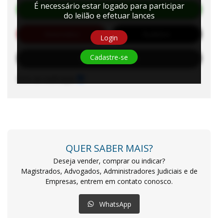
É necessário estar logado para participar
Efetuar Lance
do leilão e efetuar lances
Automático
Auditório
Login
Cadastre-se
Solicitar Habilitação
Sons de notificação
QUER SABER MAIS?
Deseja vender, comprar ou indicar?
Magistrados, Advogados, Administradores Judiciais e de
Empresas, entrem em contato conosco.
WhatsApp