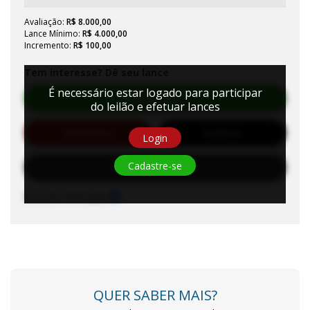
Avaliação:
R$ 8.000,00
Lance Mínimo:
R$ 4.000,00
Incremento:
R$ 100,00
Tem interesse? Dê seu lance
É necessário estar logado para participar
Efetuar Lance
do leilão e efetuar lances
Automático
Auditório
Login
Cadastre-se
Solicitar Habilitação
Sons de notificação
QUER SABER MAIS?