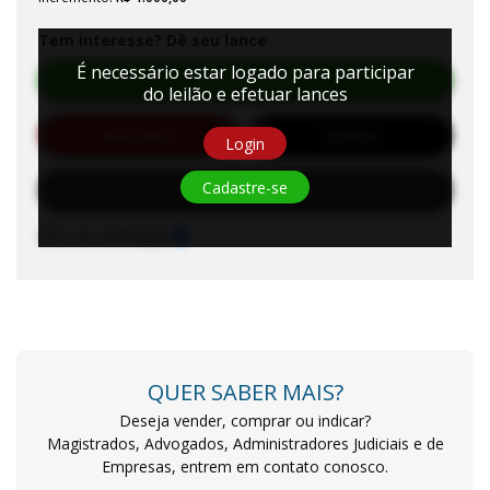
Tem interesse? Dê seu lance
É necessário estar logado para participar
Efetuar Lance
do leilão e efetuar lances
Automático
Auditório
Login
Cadastre-se
Solicitar Habilitação
Sons de notificação
QUER SABER MAIS?
Deseja vender, comprar ou indicar?
Magistrados, Advogados, Administradores Judiciais e de
Empresas, entrem em contato conosco.