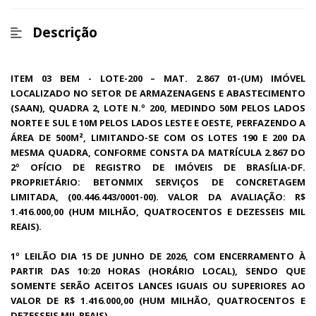
Descrição
ITEM 03 BEM - LOTE-200 – MAT. 2.867 01-(UM) IMÓVEL
LOCALIZADO NO SETOR DE ARMAZENAGENS E ABASTECIMENTO
(SAAN), QUADRA 2, LOTE N.º 200, MEDINDO 50M PELOS LADOS
NORTE E SUL E 10M PELOS LADOS LESTE E OESTE, PERFAZENDO A
ÁREA DE 500M², LIMITANDO-SE COM OS LOTES 190 E 200 DA
MESMA QUADRA, CONFORME CONSTA DA MATRÍCULA 2.867 DO
2º OFÍCIO DE REGISTRO DE IMÓVEIS DE BRASÍLIA-DF.
PROPRIETÁRIO: BETONMIX SERVIÇOS DE CONCRETAGEM
LIMITADA, (00.446.443/0001-00). VALOR DA AVALIAÇÃO: R$
1.416.000,00 (HUM MILHÃO, QUATROCENTOS E DEZESSEIS MIL
REAIS).
1º LEILÃO DIA 15 DE JUNHO DE 2026, COM ENCERRAMENTO À
PARTIR DAS 10:20 HORAS (HORÁRIO LOCAL), SENDO QUE
SOMENTE SERÃO ACEITOS LANCES IGUAIS OU SUPERIORES AO
VALOR DE R$ 1.416.000,00 (HUM MILHÃO, QUATROCENTOS E
DEZESSEIS MIL REAIS).